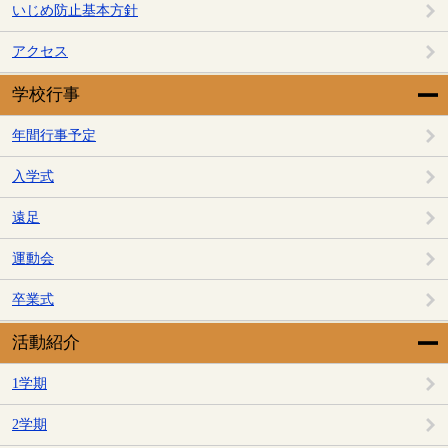
いじめ防止基本方針
アクセス
学校行事
年間行事予定
入学式
遠足
運動会
卒業式
活動紹介
1学期
2学期