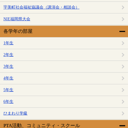
宇美町社会福祉協議会（講演会・相談会）
NIE福岡県大会
各学年の部屋
1年生
2年生
3年生
4年生
5年生
6年生
ひまわり学級
PTA活動、コミュニティ・スクール