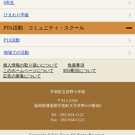
6年生
ひまわり学級
PTA活動、コミュニティ・スクール
PTA活動
地域での活動
個人情報の取り扱いについて
免責事項
このホームページについて
RSS配信について
広告の募集について
宇美町立井野小学校
〒811-2104
福岡県糟屋郡宇美町大字井野419番地9
Tel：092-934-1122
Fax：092-934-1123
Copyright © Umi Town.All Rights Reserved.