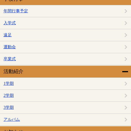
年間行事予定
入学式
遠足
運動会
卒業式
活動紹介
1学期
2学期
3学期
アルバム