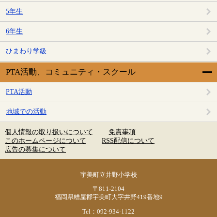
5年生
6年生
ひまわり学級
PTA活動、コミュニティ・スクール
PTA活動
地域での活動
個人情報の取り扱いについて
免責事項
このホームページについて
RSS配信について
広告の募集について
宇美町立井野小学校
〒811-2104
福岡県糟屋郡宇美町大字井野419番地9
Tel：092-934-1122