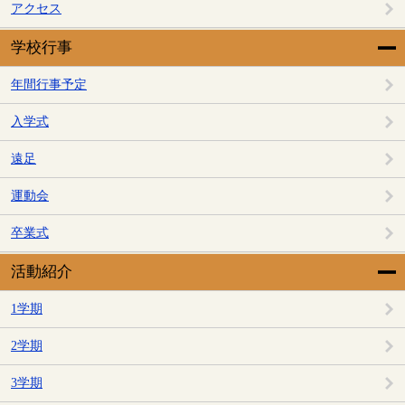
アクセス
学校行事
年間行事予定
入学式
遠足
運動会
卒業式
活動紹介
1学期
2学期
3学期