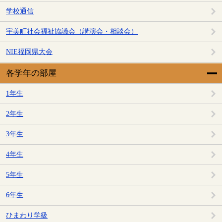
学校通信
宇美町社会福祉協議会（講演会・相談会）
NIE福岡県大会
各学年の部屋
1年生
2年生
3年生
4年生
5年生
6年生
ひまわり学級