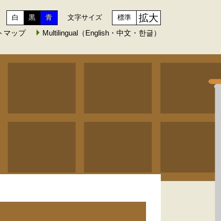
拡大
白
黒
青
文字サイズ
標準
トマップ
Multilingual（English・中文・한글）