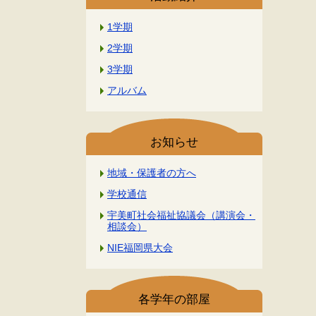
1学期
2学期
3学期
アルバム
お知らせ
地域・保護者の方へ
学校通信
宇美町社会福祉協議会（講演会・
相談会）
NIE福岡県大会
各学年の部屋