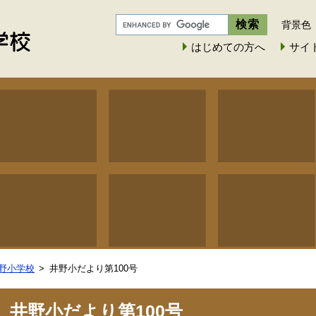
背景色
はじめての方へ
サイ
野小学校
井野小だより第100号
井野小だより第100号