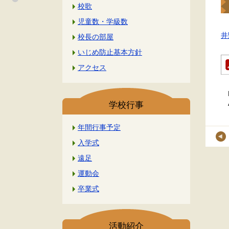
校歌
児童数・学級数
井
校長の部屋
いじめ防止基本方針
アクセス
学校行事
年間行事予定
入学式
遠足
運動会
卒業式
活動紹介