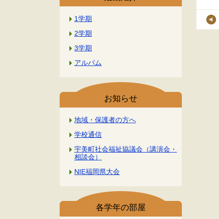
1学期
2学期
3学期
アルバム
お知らせ
地域・保護者の方へ
学校通信
宇美町社会福祉協議会（講演会・
相談会）
NIE福岡県大会
各学年の部屋