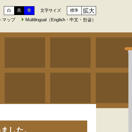
拡大
白
黒
青
文字サイズ
標準
トマップ
Multilingual（English・中文・한글）
いました。