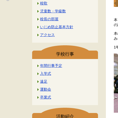
校歌
児童数・学級数
校長の部屋
本
の
いじめ防止基本方針
本
アクセス
み
1
学校行事
年間行事予定
入学式
遠足
運動会
卒業式
活動紹介