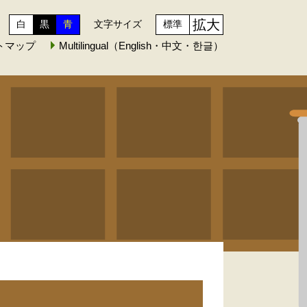
拡大
白
黒
青
文字サイズ
標準
トマップ
Multilingual（English・中文・한글）