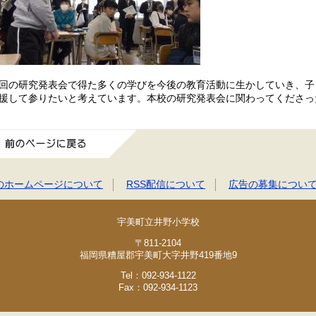
回の研究発表会で得た多くの学びを今後の教育活動に生かしていき、子
援して参りたいと考えています。本校の研究発表会に関わってくださっ
前のページに戻る
のホームページについて
RSS配信について
広告の募集につい
宇美町立井野小学校
〒811-2104
福岡県糟屋郡宇美町大字井野419番地9
Tel：092-934-1122
Fax：092-934-1123