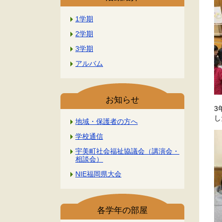
1学期
2学期
3学期
アルバム
お知らせ
3
し
地域・保護者の方へ
学校通信
宇美町社会福祉協議会（講演会・
相談会）
NIE福岡県大会
各学年の部屋