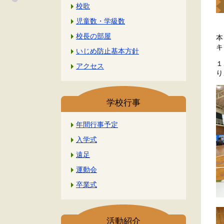
校歌
児童数・学級数
校長の部屋
本
キ
いじめ防止基本方針
１
アクセス
り
学校行事
年間行事予定
入学式
遠足
運動会
卒業式
活動紹介