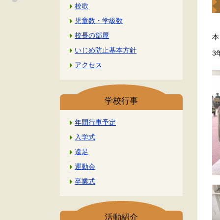
校歌
児童数・学級数
校長の部屋
本
いじめ防止基本方針
3
アクセス
学校行事
年間行事予定
入学式
遠足
運動会
卒業式
活動紹介