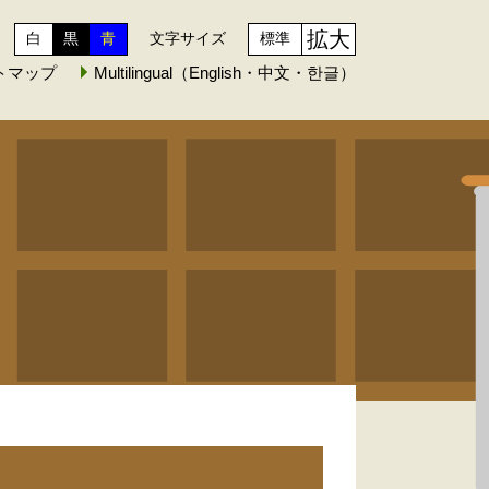
拡大
白
黒
青
文字サイズ
標準
トマップ
Multilingual（English・中文・한글）