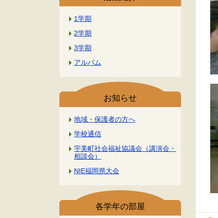
1学期
2学期
3学期
アルバム
お知らせ
地域・保護者の方へ
学校通信
宇美町社会福祉協議会（講演会・
相談会）
NIE福岡県大会
各学年の部屋