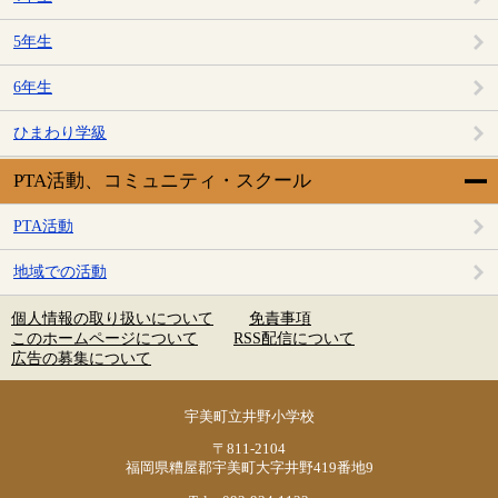
5年生
6年生
ひまわり学級
PTA活動、コミュニティ・スクール
PTA活動
地域での活動
個人情報の取り扱いについて
免責事項
このホームページについて
RSS配信について
広告の募集について
宇美町立井野小学校
〒811-2104
福岡県糟屋郡宇美町大字井野419番地9