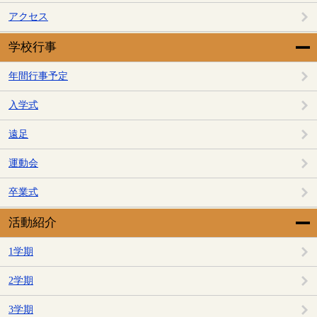
アクセス
学校行事
年間行事予定
入学式
遠足
運動会
卒業式
活動紹介
1学期
2学期
3学期