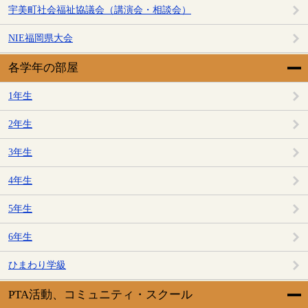
宇美町社会福祉協議会（講演会・相談会）
NIE福岡県大会
各学年の部屋
1年生
2年生
3年生
4年生
5年生
6年生
ひまわり学級
PTA活動、コミュニティ・スクール