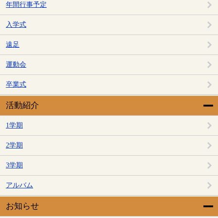
年間行事予定
入学式
遠足
運動会
卒業式
活動紹介
1学期
2学期
3学期
アルバム
お知らせ