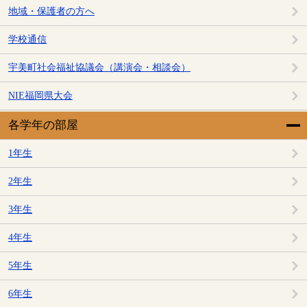
地域・保護者の方へ
学校通信
宇美町社会福祉協議会（講演会・相談会）
NIE福岡県大会
各学年の部屋
1年生
2年生
3年生
4年生
5年生
6年生