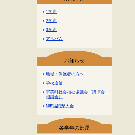
1学期
2学期
3学期
アルバム
お知らせ
地域・保護者の方へ
学校通信
宇美町社会福祉協議会（講演会・
相談会）
NIE福岡県大会
各学年の部屋