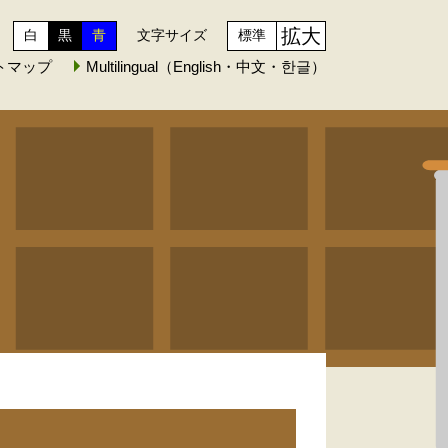
拡大
白
黒
青
文字サイズ
標準
トマップ
Multilingual（English・中文・한글）