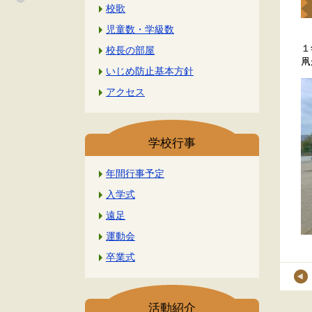
校歌
児童数・学級数
１
校長の部屋
凧
いじめ防止基本方針
アクセス
学校行事
年間行事予定
入学式
遠足
運動会
卒業式
活動紹介