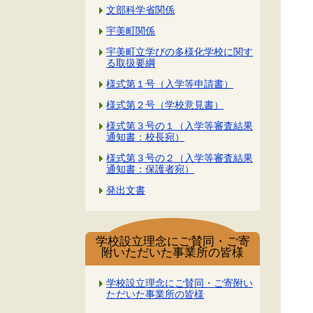
文部科学省関係
宇美町関係
宇美町立学びの多様化学校に関す
る取扱要綱
様式第１号（入学等申請書）
様式第２号（学校意見書）
様式第３号の１（入学等審査結果
通知書：校長宛）
様式第３号の２（入学等審査結果
通知書：保護者宛）
発出文書
学校設立理念にご賛同・ご寄
附いただいた事業所の皆様
学校設立理念にご賛同・ご寄附い
ただいた事業所の皆様