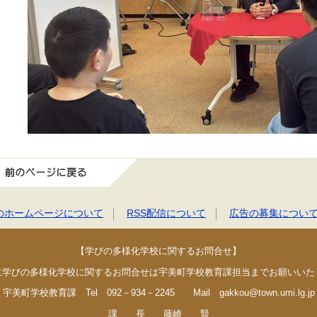
前のページに戻る
のホームページについて
RSS配信について
広告の募集につい
【学びの多様化学校に関するお問合せ】
立学びの多様化学校に関するお問合せは宇美町学校教育課担当までお願いいた
宇美町学校教育課 Tel 092－934－2245 Mail gakkou@town.umi.lg.jp
課 長 藤崎 賢