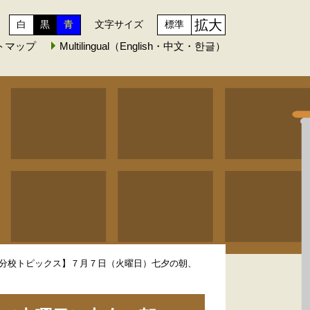
拡大
白
黒
青
文字サイズ
標準
トマップ
Multilingual（English・中文・한글）
分校トピックス】７月７日（火曜日）七夕の朝、