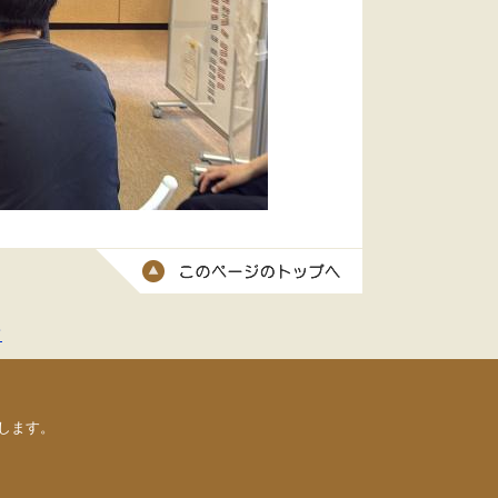
このページのトッ
て
します。