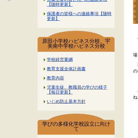
【随時更新】
保護者の皆様への連絡事項【随時
更新】
七
原田小学校ハピネス分校、宇
美南中学校ハピネス分校
『
場
学校経営要綱
手
教育支援全体計画書
の
教育内容
ま
児童生徒、教職員の学びの様子
今
【毎日更新】
ね
いじめ防止基本方針
学びの多様化学校設立に向け
て