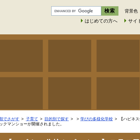
背景色
はじめての方へ
サイ
類でさがす
子育て
目的別で探す
>
学びの多様化学校
【ハピネス
ックマンショーが開催されました。