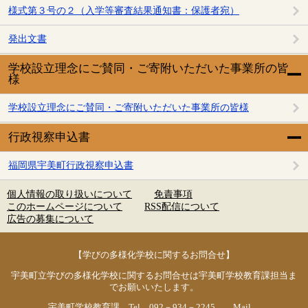
様式第３号の２（入学等審査結果通知書：保護者宛）
発出文書
学校設立理念にご賛同・ご寄附いただいた事業所の皆
様
学校設立理念にご賛同・ご寄附いただいた事業所の皆様
行政視察申込書
福岡県宇美町行政視察申込書
個人情報の取り扱いについて
免責事項
このホームページについて
RSS配信について
広告の募集について
【学びの多様化学校に関するお問合せ】
宇美町立学びの多様化学校に関するお問合せは宇美町学校教育課担当ま
でお願いいたします。
宇美町学校教育課 Tel 092－934－2245 Mail