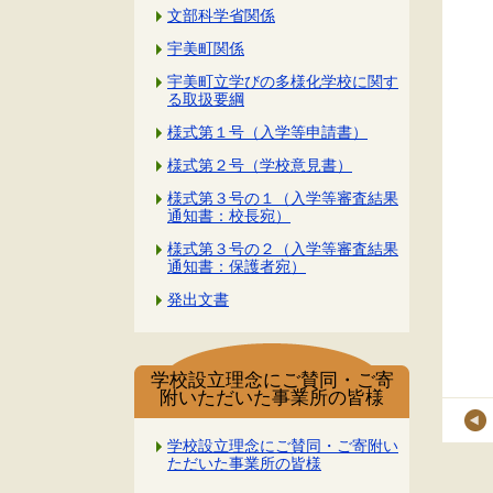
文部科学省関係
宇美町関係
宇美町立学びの多様化学校に関す
る取扱要綱
様式第１号（入学等申請書）
様式第２号（学校意見書）
様式第３号の１（入学等審査結果
通知書：校長宛）
様式第３号の２（入学等審査結果
通知書：保護者宛）
発出文書
学校設立理念にご賛同・ご寄
附いただいた事業所の皆様
学校設立理念にご賛同・ご寄附い
ただいた事業所の皆様