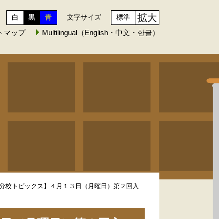
拡大
白
黒
青
文字サイズ
標準
トマップ
Multilingual（English・中文・한글）
分校トピックス】４月１３日（月曜日）第２回入