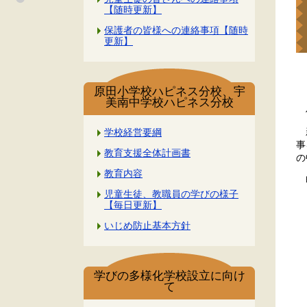
【随時更新】
保護者の皆様への連絡事項【随時
更新】
４
原田小学校ハピネス分校、宇
美南中学校ハピネス分校
ハ
新
学校経営要綱
事
教育支援全体計画書
の
教育内容
明
児童生徒、教職員の学びの様子
【毎日更新】
いじめ防止基本方針
学びの多様化学校設立に向け
て