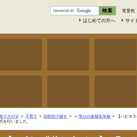
背景色
はじめての方へ
サイ
類でさがす
子育て
目的別で探す
>
学びの多様化学校
【ハピネス
式を行いました。