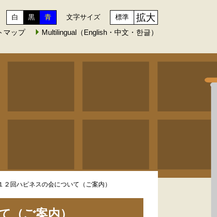
拡大
白
黒
青
文字サイズ
標準
トマップ
Multilingual（English・中文・한글）
1_第１２回ハピネスの会について（ご案内）
いて（ご案内）