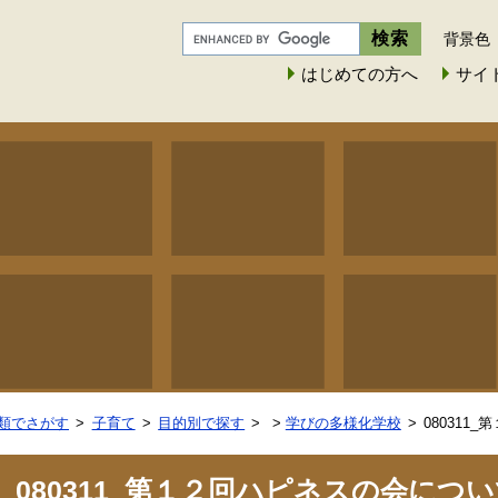
背景色
はじめての方へ
サイ
類でさがす
子育て
目的別で探す
>
学びの多様化学校
08031
080311_第１２回ハピネスの会につ