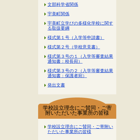
文部科学省関係
宇美町関係
宇美町立学びの多様化学校に関す
る取扱要綱
様式第１号（入学等申請書）
様式第２号（学校意見書）
様式第３号の１（入学等審査結果
通知書：校長宛）
様式第３号の２（入学等審査結果
通知書：保護者宛）
発出文書
学校設立理念にご賛同・ご寄
附いただいた事業所の皆様
学校設立理念にご賛同・ご寄附い
ただいた事業所の皆様