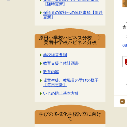
【随時更新】
保護者の皆様への連絡事項【随時
更新】
ハ
会
第
原田小学校ハピネス分校、宇
美南中学校ハピネス分校
0
学校経営要綱
教育支援全体計画書
教育内容
児童生徒、教職員の学びの様子
【毎日更新】
いじめ防止基本方針
学びの多様化学校設立に向け
て