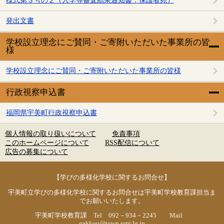
様式第３号の２（入学等審査結果通知書：保護者宛）
発出文書
学校設立理念にご賛同・ご寄附いただいた事業所の皆
様
学校設立理念にご賛同・ご寄附いただいた事業所の皆様
行政視察申込書
福岡県宇美町行政視察申込書
個人情報の取り扱いについて
免責事項
このホームページについて
RSS配信について
広告の募集について
【学びの多様化学校に関するお問合せ】
宇美町立学びの多様化学校に関するお問合せは宇美町学校教育課担当ま
でお願いいたします。
宇美町学校教育課 Tel 092－934－2245 Mail
gakkou@town.umi.lg.jp