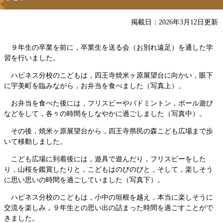
掲載日：2026年3月12日更新
９年生の卒業を前に，卒業生を送る会（お別れ遠足）を通した学
習を行いました。
ハピネス分校のこどもは，四王寺焼米ヶ原展望台に向かい，眼下
に宇美町を臨みながら，お弁当を食べました（写真上）。
お弁当を食べた後には，フリスビーやバドミントン，ボール遊び
などをして，各々の時間をしなやかに過ごしました（写真中）。
その後，焼米ヶ原展望台から，四王寺県民の森こども広場まで歩
いて移動しました。
こども広場に到着後には，遊具で遊んだり，フリスビーをした
り，山桜を鑑賞したりと，こどもはのびのびと，そして，楽しそう
に思い思いの時間を過ごしていました（写真下）。
ハピネス分校のこどもは，小中の垣根を越え，本当に楽しそうに
交流を楽しみ，９年生との思い出の詰まった時間を過ごすことがで
きました。