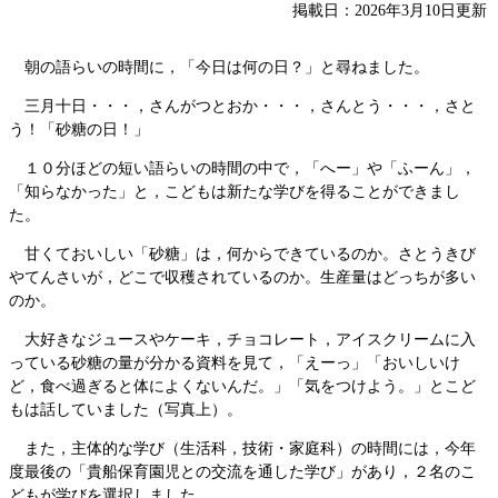
掲載日：2026年3月10日更新
朝の語らいの時間に，「今日は何の日？」と尋ねました。
三月十日・・・，さんがつとおか・・・，さんとう・・・，さと
う！「砂糖の日！」
１０分ほどの短い語らいの時間の中で，「へー」や「ふーん」，
「知らなかった」と，こどもは新たな学びを得ることができまし
た。
甘くておいしい「砂糖」は，何からできているのか。さとうきび
やてんさいが，どこで収穫されているのか。生産量はどっちが多い
のか。
大好きなジュースやケーキ，チョコレート，アイスクリームに入
っている砂糖の量が分かる資料を見て，「えーっ」「おいしいけ
ど，食べ過ぎると体によくないんだ。」「気をつけよう。」とこど
もは話していました（写真上）。
また，主体的な学び（生活科，技術・家庭科）の時間には，今年
度最後の「貴船保育園児との交流を通した学び」があり，２名のこ
どもが学びを選択しました。