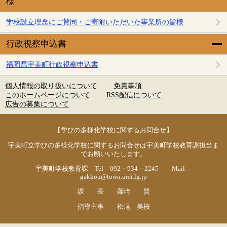
様
学校設立理念にご賛同・ご寄附いただいた事業所の皆様
行政視察申込書
福岡県宇美町行政視察申込書
個人情報の取り扱いについて
免責事項
このホームページについて
RSS配信について
広告の募集について
【学びの多様化学校に関するお問合せ】
宇美町立学びの多様化学校に関するお問合せは宇美町学校教育課担当ま
でお願いいたします。
宇美町学校教育課 Tel 092－934－2245 Mail
gakkou@town.umi.lg.jp
課 長 藤崎 賢
指導主事 松尾 美桜