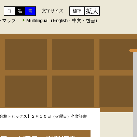
拡大
白
黒
青
文字サイズ
標準
トマップ
Multilingual（English・中文・한글）
分校トピックス】２月１０日（火曜日）卒業証書