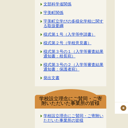
文部科学省関係
宇美町関係
宇美町立学びの多様化学校に関す
る取扱要綱
様式第１号（入学等申請書）
様式第２号（学校意見書）
様式第３号の１（入学等審査結果
通知書：校長宛）
様式第３号の２（入学等審査結果
通知書：保護者宛）
発出文書
学校設立理念にご賛同・ご寄
附いただいた事業所の皆様
学校設立理念にご賛同・ご寄附い
ただいた事業所の皆様