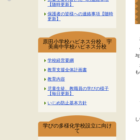
【随時更新】
保護者の皆様への連絡事項【随時
更新】
卒
原田小学校ハピネス分校、宇
美南中学校ハピネス分校
宇
与
学校経営要綱
卒
教育支援全体計画書
も
教育内容
１
児童生徒、教職員の学びの様子
ま
【毎日更新】
ア
いじめ防止基本方針
し
し
学びの多様化学校設立に向け
て