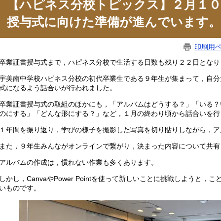
【ハピネス分校トピックス】２月１０
授与式に向けた準備が進んでいます。
印刷用
業証書授与式まで，ハピネス分校で生活する日数も残り２２日となり
美南中学校ハピネス分校の初代卒業生である９年生が集まって，自分
式になるよう話合いが行われました。
業証書授与式の取組のほかにも，「アルバムはどうする？」「いる？
のにする」「どんな形にする？」など，１月の終わり頃から話合いを行
年間を振り返り，学びの様子を撮影した写真を切り貼りしながら，ア
た，９年生みんながオンラインで繋がり，決まった内容について共有
ルバムの作成は，慣れない作業も多くあります。
かし，CanvaやPower Pointを使って新しいことに挑戦しようと
いものです。