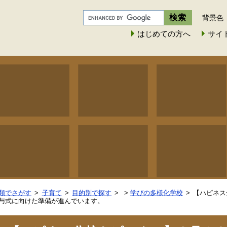
背景色
はじめての方へ
サイ
類でさがす
子育て
目的別で探す
>
学びの多様化学校
【ハピネス
与式に向けた準備が進んでいます。