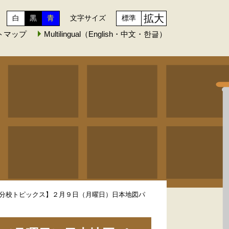
拡大
白
黒
青
文字サイズ
標準
トマップ
Multilingual（English・中文・한글）
分校トピックス】２月９日（月曜日）日本地図パ