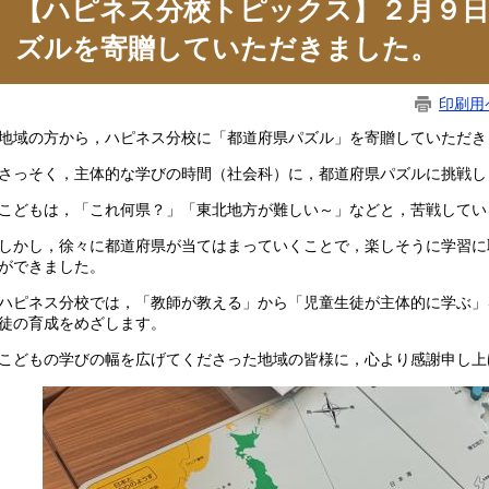
【ハピネス分校トピックス】２月９日
ズルを寄贈していただきました。
印刷用
域の方から，ハピネス分校に「都道府県パズル」を寄贈していただき
っそく，主体的な学びの時間（社会科）に，都道府県パズルに挑戦し
どもは，「これ何県？」「東北地方が難しい～」などと，苦戦してい
かし，徐々に都道府県が当てはまっていくことで，楽しそうに学習に
ができました。
ピネス分校では，「教師が教える」から「児童生徒が主体的に学ぶ」
徒の育成をめざします。
どもの学びの幅を広げてくださった地域の皆様に，心より感謝申し上