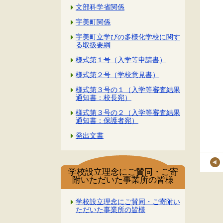
文部科学省関係
宇美町関係
宇美町立学びの多様化学校に関す
る取扱要綱
様式第１号（入学等申請書）
様式第２号（学校意見書）
様式第３号の１（入学等審査結果
通知書：校長宛）
様式第３号の２（入学等審査結果
通知書：保護者宛）
発出文書
学校設立理念にご賛同・ご寄
附いただいた事業所の皆様
学校設立理念にご賛同・ご寄附い
ただいた事業所の皆様