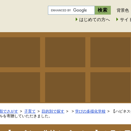
背景色
はじめての方へ
サイ
類でさがす
子育て
目的別で探す
>
学びの多様化学校
【ハピネス
ルを寄贈していただきました。