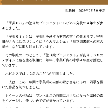
掲載日：2026年2月5日更新
「宇美６８」の塗り絵プロジェクトにハピネス分校の４年生が参
加しました。
「宇美６８」とは，宇美町を愛する有志の方々の集まりで，宇美
町がさらに活気づくように「うみマルシェ」「町立図書館への本の
贈呈」などに取り組まれています。
その取組の一つとして，「塗り絵プロジェクト」があり，６８の
デザインに色を塗る取組に，毎年，宇美町内の小学４年生が挑戦し
ています。
ハピネスでは，２名のこどもが応募しました。
一人は，この一年間で宇美町の自然の豊かさをにふれ，四季を描
いた作品を制作しました。
もう一人の作品は，ワンヘルスの時間にお世話になった県民の森
をイメージし，優しい色で虹が描かれています。