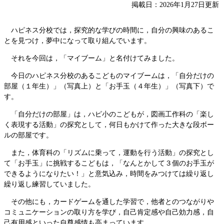
掲載日：2026年1月27日更新
ハピネス分校では，探究的な学びの時間に，自分の興味のあるこ
とを見つけ，夢中になって取り組んでいます。
それを今回は，「マイブーム」と名付けてみました。
今日のハピネス分校のあるこどものマイブームは，「自分だけの
部屋（１年生）」（写真上）と「お手玉（４年生）」（写真下）で
す。
「自分だけの部屋」は，ハピ小のこどもが，図画工作科の「楽し
く表現する活動」の探究として，何日もかけて作った大きな段ボー
ルの部屋です。
また，体育科の「リズムに乗って，運動を行う活動」の探究とし
て「お手玉」に挑戦するこどもは，「なんとかして３個のお手玉が
できるようになりたい！」と意気込み，時間をみつけては繰り返し
繰り返し練習していました。
その他にも，カードゲームを通した学習で，他者とのつながりや
コミュニケーションの取り方を学び，自己肯定感や自己効力感，自
己有用感といった自尊感情も高まっています。