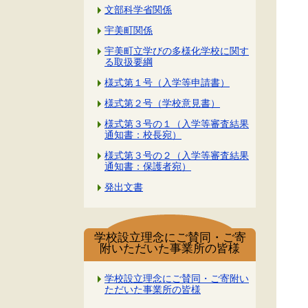
文部科学省関係
宇美町関係
宇美町立学びの多様化学校に関す
る取扱要綱
様式第１号（入学等申請書）
様式第２号（学校意見書）
様式第３号の１（入学等審査結果
通知書：校長宛）
様式第３号の２（入学等審査結果
通知書：保護者宛）
発出文書
学校設立理念にご賛同・ご寄
附いただいた事業所の皆様
学校設立理念にご賛同・ご寄附い
ただいた事業所の皆様