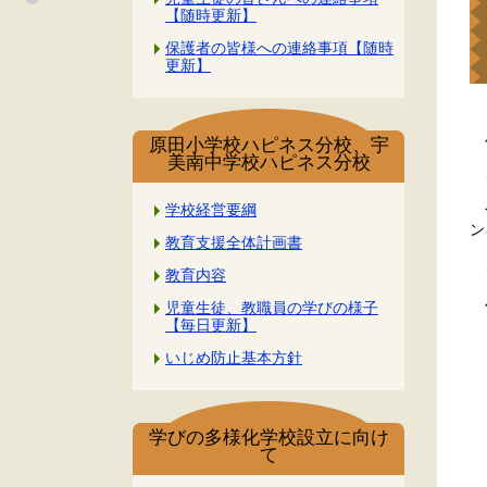
【随時更新】
保護者の皆様への連絡事項【随時
更新】
ハ
原田小学校ハピネス分校、宇
美南中学校ハピネス分校
こ
今
学校経営要綱
ン
教育支援全体計画書
こ
教育内容
ハ
児童生徒、教職員の学びの様子
【毎日更新】
いじめ防止基本方針
学びの多様化学校設立に向け
て