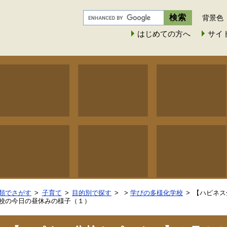
背景色
はじめての方へ
サイ
類でさがす
子育て
目的別で探す
>
学びの多様化学校
【ハピネス
校の今日の昼休みの様子（１）