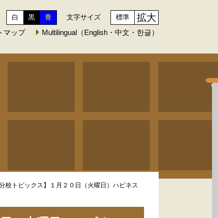
拡大
白
黒
青
文字サイズ
標準
トマップ
Multilingual（English・中文・한글）
分校トピックス】１月２０日（火曜日）ハピネス