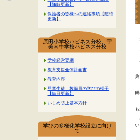
【随時更新】
保護者の皆様への連絡事項【随時
更新】
3
原田小学校ハピネス分校、宇
美南中学校ハピネス分校
ハ
三
学校経営要綱
教育支援全体計画書
そ
典
教育内容
ま
児童生徒、教職員の学びの様子
餅
【毎日更新】
日
いじめ防止基本方針
も
様
い
学びの多様化学校設立に向け
て