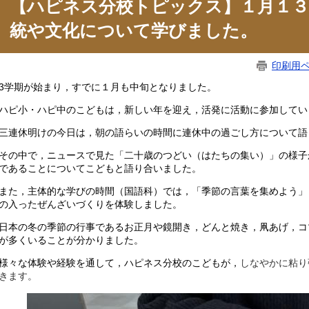
【ハピネス分校トピックス】１月１３
統や文化について学びました。
印刷用
学期が始まり，すでに１月も中旬となりました。
ピ小・ハピ中のこどもは，新しい年を迎え，活発に活動に参加してい
連休明けの今日は，朝の語らいの時間に連休中の過ごし方について語
の中で，ニュースで見た「二十歳のつどい（はたちの集い）」の様子
であることについてこどもと語り合いました。
た，主体的な学びの時間（国語科）では，「季節の言葉を集めよう」
の入ったぜんざいづくりを体験しました。
本の冬の季節の行事であるお正月や鏡開き，どんと焼き，凧あげ，コ
が多くいることが分かりました。
々な体験や経験を通して，ハピネス分校のこどもが，
しなやかに粘り
きます。