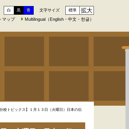
拡大
白
黒
青
文字サイズ
標準
トマップ
Multilingual（English・中文・한글）
分校トピックス】１月１３日（火曜日）日本の伝