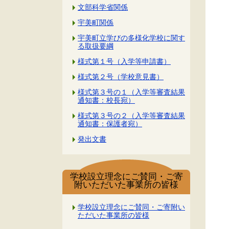
文部科学省関係
宇美町関係
宇美町立学びの多様化学校に関す
る取扱要綱
様式第１号（入学等申請書）
様式第２号（学校意見書）
様式第３号の１（入学等審査結果
通知書：校長宛）
様式第３号の２（入学等審査結果
通知書：保護者宛）
発出文書
学校設立理念にご賛同・ご寄
附いただいた事業所の皆様
学校設立理念にご賛同・ご寄附い
ただいた事業所の皆様