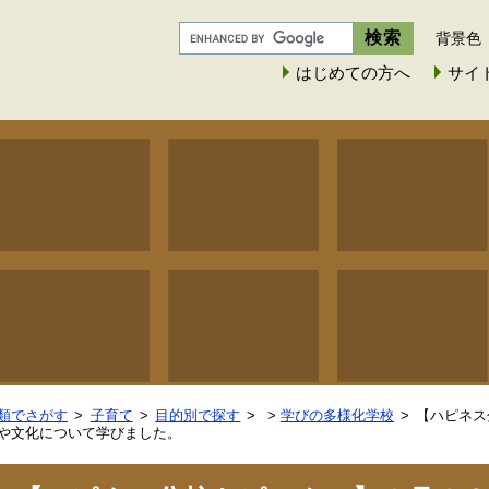
背景色
はじめての方へ
サイ
類でさがす
子育て
目的別で探す
>
学びの多様化学校
【ハピネス
や文化について学びました。