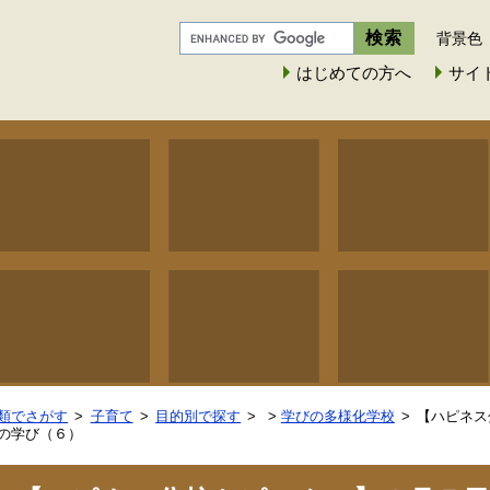
背景色
はじめての方へ
サイ
類でさがす
子育て
目的別で探す
>
学びの多様化学校
【ハピネス
の学び（６）