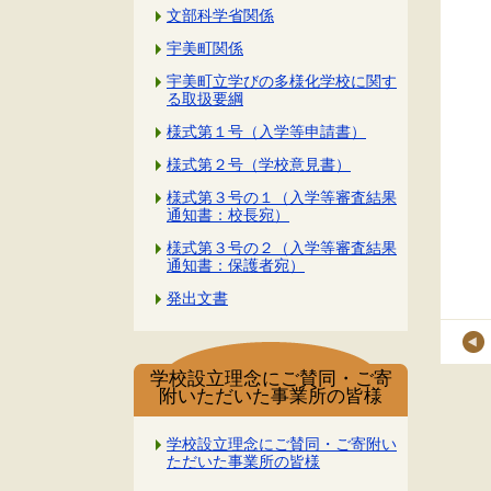
文部科学省関係
宇美町関係
宇美町立学びの多様化学校に関す
る取扱要綱
様式第１号（入学等申請書）
様式第２号（学校意見書）
様式第３号の１（入学等審査結果
通知書：校長宛）
様式第３号の２（入学等審査結果
通知書：保護者宛）
発出文書
学校設立理念にご賛同・ご寄
附いただいた事業所の皆様
学校設立理念にご賛同・ご寄附い
ただいた事業所の皆様