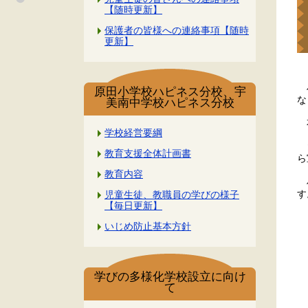
【随時更新】
保護者の皆様への連絡事項【随時
更新】
ハ
原田小学校ハピネス分校、宇
な
美南中学校ハピネス分校
本
学校経営要綱
タ
教育支援全体計画書
ら
教育内容
ハ
す
児童生徒、教職員の学びの様子
【毎日更新】
いじめ防止基本方針
学びの多様化学校設立に向け
て