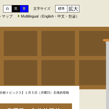
拡大
白
黒
青
文字サイズ
標準
トマップ
Multilingual（English・中文・한글）
分校トピックス】１月５日（月曜日）主体的登校