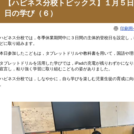
【ハピネス分校トピックス】１月５日
日の学び（６）
印刷用
ピネス分校では，冬季休業期間中に３日間の主体的登校日を設定し，
どに取り組みます。
日参加したこどもは，タブレットドリルや教科書を用いて，国語や理
ブレットドリルを活用した学びでは，iPadの充電が残りわずかにな
宣言し，粘り強く学習に取り組むこどもの姿がありました。
ピネス分校では，しなやかに，自ら学びを楽しむ児童生徒の育成に向
。