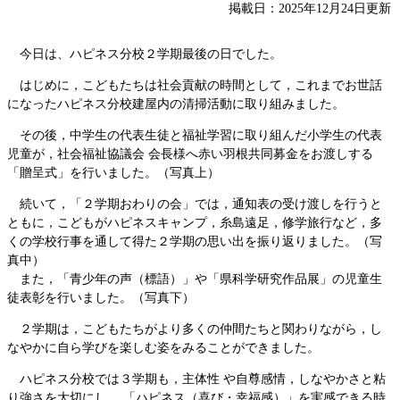
掲載日：2025年12月24日更新
今日は、ハピネス分校２学期最後の日でした。
はじめに，こどもたちは社会貢献の時間として，これまでお世話
になったハピネス分校建屋内の清掃活動に取り組みました。
その後，中学生の代表生徒と福祉学習に取り組んだ小学生の代表
児童が，社会福祉協議会 会長様へ赤い羽根共同募金をお渡しする
「贈呈式」を行いました。（写真上）
続いて，「２学期おわりの会」では，通知表の受け渡しを行うと
ともに，こどもがハピネスキャンプ，糸島遠足，修学旅行など，多
くの学校行事を通して得た２学期の思い出を振り返りました。（写
真中）
また，「青少年の声（標語）」や「県科学研究作品展」の児童生
徒表彰を行いました。（写真下）
２学期は，こどもたちがより多くの仲間たちと関わりながら，し
なやかに自ら学びを楽しむ姿をみることができました。
ハピネス分校では３学期も，主体性 や自尊感情，しなやかさと粘
り強さを大切にし， 「ハピネス（喜び・幸福感）」を実感できる時