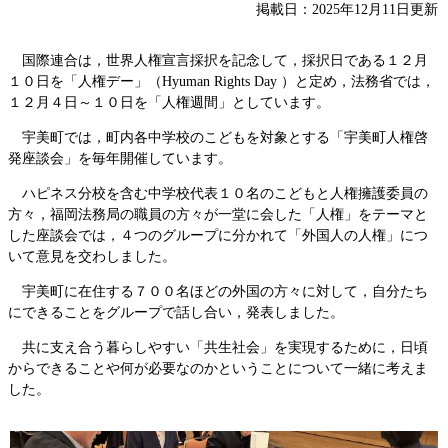
掲載日：2025年12月11日更新
国際連合は，世界人権宣言採択を記念して，採択日である１２月
１０日を「人権デー」（Hyuman Rights Day ）と定め，法務省では，
１２月４日～１０日を「人権週間」としています。
宇美町では，町内各中学校のこどもを対象とする「宇美町人権啓
発座談会」を毎年開催しています。
ハピネス分校を含む中学校代表１０名のこどもと人権擁護委員の
方々，福岡法務局の職員の方々が一堂に会した「人権」をテーマと
した座談会では，４つのグループに分かれて「外国人の人権」につ
いて意見を交わしました。
宇美町に在住する７００名ほどの外国の方々に対して，自分たち
にできることをグループで話し合い，発表しました。
共に支え合う暮らしやすい「共生社会」を実現するために，日頃
からできることや何が必要なのかということについて一緒に考えま
した。