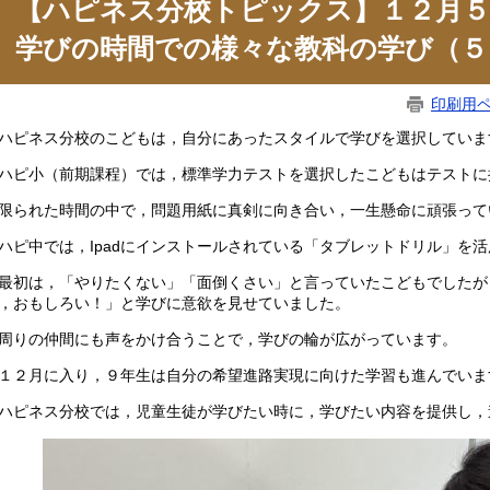
【ハピネス分校トピックス】１２月５
学びの時間での様々な教科の学び（５
印刷用
ピネス分校のこどもは，自分にあったスタイルで学びを選択していま
ピ小（前期課程）では，標準学力テストを選択したこどもはテストに
られた時間の中で，問題用紙に真剣に向き合い，一生懸命に頑張って
ピ中では，Ipadにインストールされている「タブレットドリル」を
初は，「やりたくない」「面倒くさい」と言っていたこどもでしたが
，おもしろい！」と学びに意欲を見せていました。
りの仲間にも声をかけ合うことで，学びの輪が広がっています。
２月に入り，９年生は自分の希望進路実現に向けた学習も進んでいま
ピネス分校では，児童生徒が学びたい時に，学びたい内容を提供し，