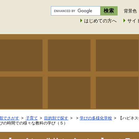
背景色
はじめての方へ
サイ
類でさがす
子育て
目的別で探す
>
学びの多様化学校
【ハピネス
びの時間での様々な教科の学び（５）