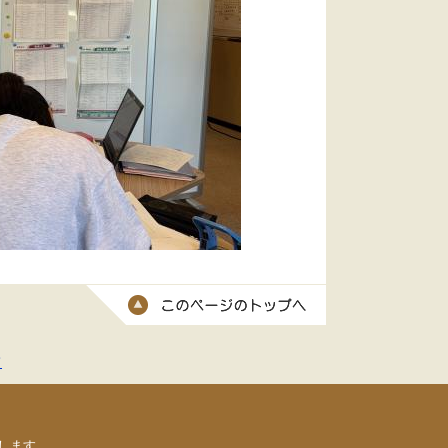
このページのトッ
て
します。