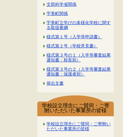
文部科学省関係
宇美町関係
宇美町立学びの多様化学校に関す
る取扱要綱
様式第１号（入学等申請書）
様式第２号（学校意見書）
様式第３号の１（入学等審査結果
通知書：校長宛）
様式第３号の２（入学等審査結果
通知書：保護者宛）
発出文書
学校設立理念にご賛同・ご寄
附いただいた事業所の皆様
学校設立理念にご賛同・ご寄附い
ただいた事業所の皆様