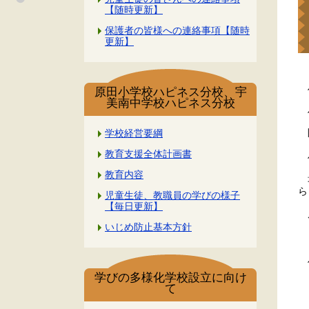
【随時更新】
保護者の皆様への連絡事項【随時
更新】
ハ
原田小学校ハピネス分校、宇
美南中学校ハピネス分校
ハ
限
学校経営要綱
教育支援全体計画書
ハ
教育内容
最
ら
児童生徒、教職員の学びの様子
【毎日更新】
周
いじめ防止基本方針
１
ハ
学びの多様化学校設立に向け
て