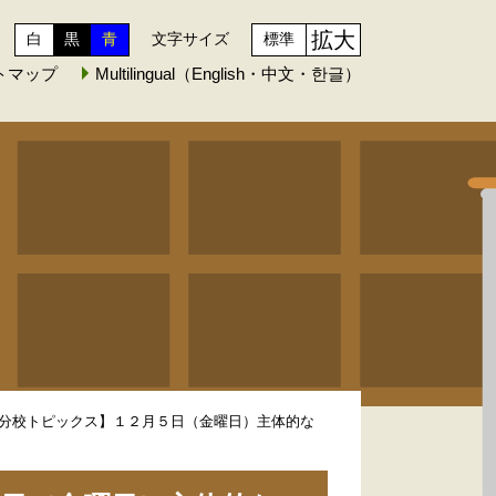
拡大
白
黒
青
文字サイズ
標準
トマップ
Multilingual（English・中文・한글）
分校トピックス】１２月５日（金曜日）主体的な