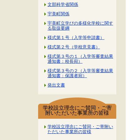
文部科学省関係
宇美町関係
宇美町立学びの多様化学校に関す
る取扱要綱
様式第１号（入学等申請書）
様式第２号（学校意見書）
様式第３号の１（入学等審査結果
通知書：校長宛）
様式第３号の２（入学等審査結果
通知書：保護者宛）
発出文書
学校設立理念にご賛同・ご寄
附いただいた事業所の皆様
学校設立理念にご賛同・ご寄附い
ただいた事業所の皆様