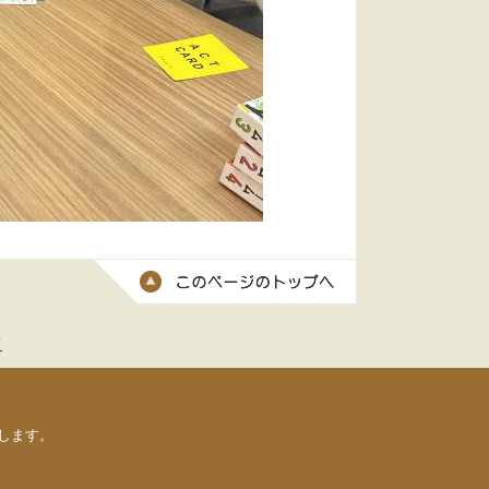
このページのトッ
て
します。