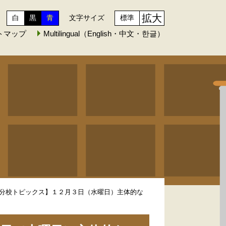
拡大
白
黒
青
文字サイズ
標準
トマップ
Multilingual（English・中文・한글）
分校トピックス】１２月３日（水曜日）主体的な