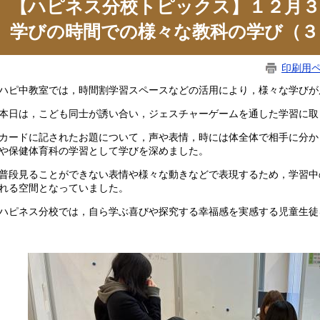
【ハピネス分校トピックス】１２月３
学びの時間での様々な教科の学び（３
印刷用
ピ中教室では，時間割学習スペースなどの活用により，様々な学びが
日は，こども同士が誘い合い，ジェスチャーゲームを通した学習に取
ードに記されたお題について，声や表情，時には体全体で相手に分か
や保健体育科の学習として学びを深めました。
段見ることができない表情や様々な動きなどで表現するため，学習中
れる空間となっていました。
ピネス分校では，自ら学ぶ喜びや探究する幸福感を実感する児童生徒