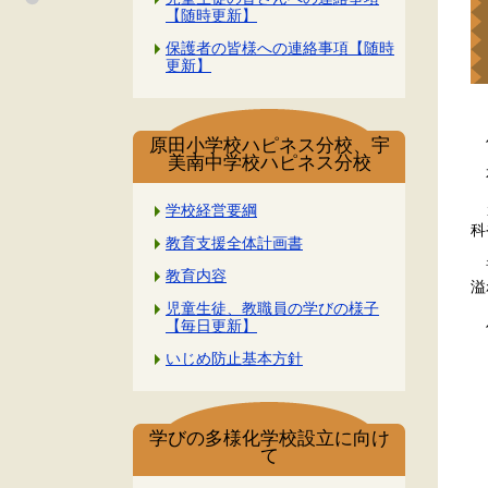
【随時更新】
保護者の皆様への連絡事項【随時
更新】
ハ
原田小学校ハピネス分校、宇
美南中学校ハピネス分校
本
カ
学校経営要綱
科
教育支援全体計画書
普
教育内容
溢
児童生徒、教職員の学びの様子
ハ
【毎日更新】
いじめ防止基本方針
学びの多様化学校設立に向け
て