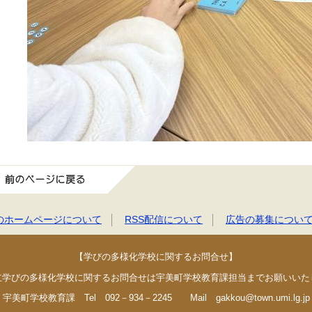
前のページに戻る
のホームページについて
RSS配信について
広告の募集につい
【学びの多様化学校に関するお問合せ】
立学びの多様化学校に関するお問合せは宇美町学校教育課担当までお願いいた
宇美町学校教育課 Tel 092－934－2245 Mail gakkou@town.umi.lg.jp