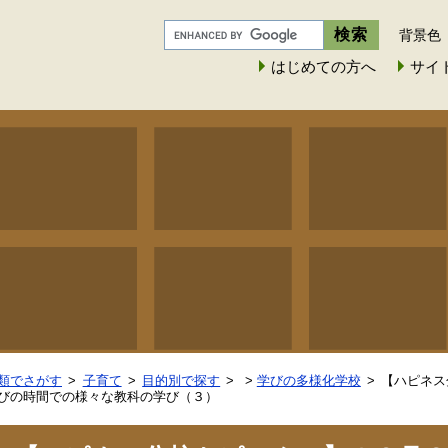
背景色
はじめての方へ
サイ
類でさがす
子育て
目的別で探す
>
学びの多様化学校
【ハピネス
びの時間での様々な教科の学び（３）