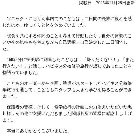
掲載日：2025年11月28日更新
ソニック・にちりん車内でのこどもは，二日間の長旅に疲れを感
じたのか，ゆっくりと体を休めていました。
寝食を共にする仲間のことを考えて行動したり，自分の体調のこ
とや今の気持ちを考えながら自己選択・自己決定した二日間でし
た。
16時3分に宇美駅に到着したこどもは，「帰りたくない！」「また
行きたい！」と話し，ハピネス分校修学旅行が成功であったことを
物語っていました。
こどものオーダーから企画，準備がスタートしたハピネス分校修
学旅行を通して，こどももスタッフも大きな学びを得ることができ
ました。
保護者の皆様，そして，修学旅行の計画にお力添えいただいた黒
川様，その他ご支援いただきました関係各所の皆様に感謝申し上げ
ます。
本当にありがとうございました。