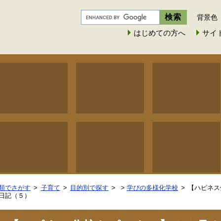
背景色
はじめての方へ
サイ
類でさがす
子育て
目的別で探す
>
学びの多様化学校
【ハピネス
日記（５）