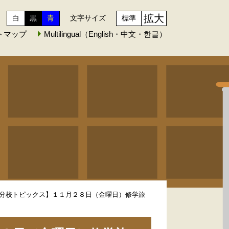
拡大
白
黒
青
文字サイズ
標準
トマップ
Multilingual（English・中文・한글）
分校トピックス】１１月２８日（金曜日）修学旅