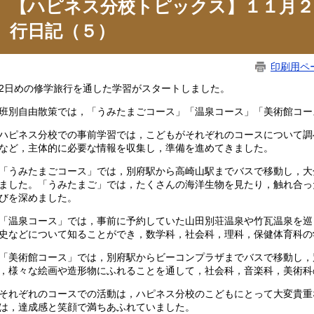
【ハピネス分校トピックス】１１月２
行日記（５）
印刷用ペ
日めの修学旅行を通した学習がスタートしました。
別自由散策では，「うみたまごコース」「温泉コース」「美術館コー
ピネス分校での事前学習では，こどもがそれぞれのコースについて調
など，主体的に必要な情報を収集し，準備を進めてきました。
うみたまごコース」では，別府駅から高崎山駅までバスで移動し，大
ました。「うみたまご」では，たくさんの海洋生物を見たり，触れ合っ
びを深めました。
温泉コース」では，事前に予約していた山田別荘温泉や竹瓦温泉を巡
史などについて知ることができ，数学科，社会科，理科，保健体育科の
美術館コース」では，別府駅からビーコンプラザまでバスで移動し，
，様々な絵画や造形物にふれることを通して，社会科，音楽科，美術科
れぞれのコースでの活動は，ハピネス分校のこどもにとって大変貴重
は，達成感と笑顔で満ちあふれていました。