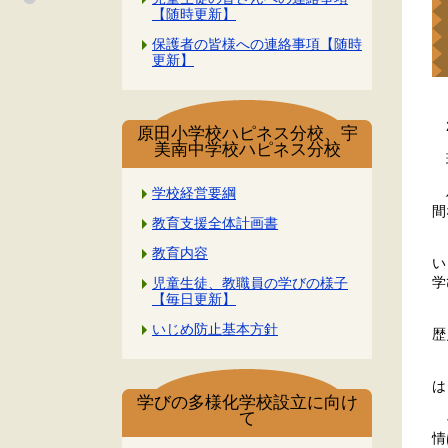
【随時更新】
保護者の皆様への連絡事項【随時
更新】
2
原田小学校ハピネス分校、宇
美南中学校ハピネス分校
班
ハ
学校経営要綱
間
教育支援全体計画書
「
教育内容
い
学
児童生徒、教職員の学びの様子
【毎日更新】
「
いじめ防止基本方針
歴
「
は
学びの多様化学校設立に向け
て
そ
情