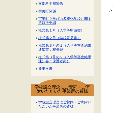
文部科学省関係
名
た
宇美町関係
宇美町立学びの多様化学校に関す
る取扱要綱
様式第１号（入学等申請書）
様式第２号（学校意見書）
様式第３号の１（入学等審査結果
通知書：校長宛）
様式第３号の２（入学等審査結果
通知書：保護者宛）
発出文書
学校設立理念にご賛同・ご寄
附いただいた事業所の皆様
学校設立理念にご賛同・ご寄附い
ただいた事業所の皆様