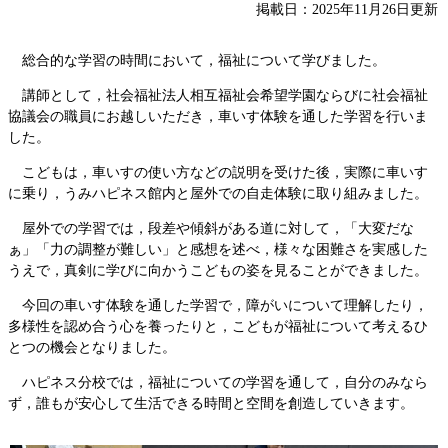
掲載日：2025年11月26日更新
総合的な学習の時間において，福祉について学びました。
講師として，社会福祉法人相互福祉会希望学園ならびに社会福祉
協議会の職員にお越しいただき，車いす体験を通した学習を行いま
した。
こどもは，車いすの使い方などの説明を受けた後，実際に車いす
に乗り，うみハピネス館内と屋外での自走体験に取り組みました。
屋外での学習では，段差や傾斜がある道に対して，「大変だな
ぁ」「力の調整が難しい」と感想を述べ，様々な困難さを実感した
うえで，真剣に学びに向かうこどもの姿を見ることができました。
今回の車いす体験を通した学習で，障がいについて理解したり，
多様性を認め合う心を養ったりと，こどもが福祉について考えるひ
とつの機会となりました。
ハピネス分校では，福祉についての学習を通して，自分のみなら
ず，誰もが安心して生活できる時間と空間を創造していきます。