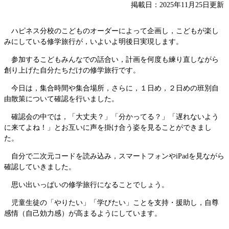
掲載日：2025年11月25日更新
ハピネス分校のこどものオーダーによって企画し，こどもが楽し
みにしている修学旅行が，いよいよ明後日実現します。
参加するこどもみんなでの話合い，計画を何度も練り直しながら
創り上げた自分たちだけの修学旅行です。
今日は，集合時間や集合場所，さらに，１日め，２日めの班別自
由散策について確認を行いました。
確認会の中では，「大丈夫？」「分かってる？」「遅れないよう
に来てよね！」とお互いに声を掛け合う姿を見ることができまし
た。
自分で二次元コードを読み込み，スマートフォンやiPadを見ながら
確認していきました。
思い出いっぱいの修学旅行になることでしょう。
児童生徒の「やりたい」「学びたい」ことを支持・援助し，自尊
感情（自己効力感）が高まるようにしています。