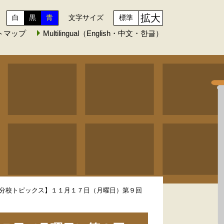
拡大
白
黒
青
文字サイズ
標準
トマップ
Multilingual（English・中文・한글）
分校トピックス】１１月１７日（月曜日）第９回