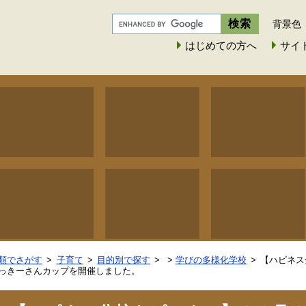
背景色
はじめての方へ
サイ
類でさがす
子育て
目的別で探す
>
学びの多様化学校
【ハピネス
っきーさんカップを開催しました。