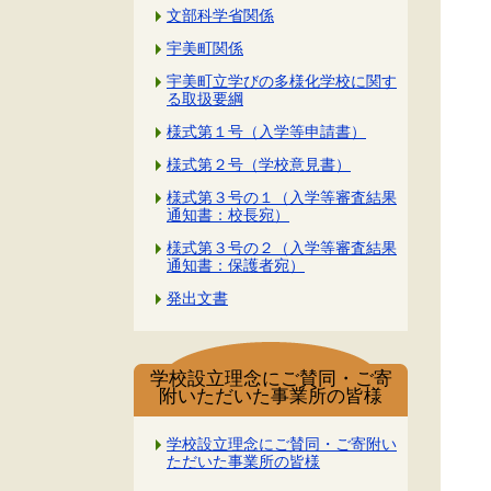
文部科学省関係
宇美町関係
宇美町立学びの多様化学校に関す
る取扱要綱
様式第１号（入学等申請書）
様式第２号（学校意見書）
様式第３号の１（入学等審査結果
通知書：校長宛）
様式第３号の２（入学等審査結果
通知書：保護者宛）
発出文書
学校設立理念にご賛同・ご寄
附いただいた事業所の皆様
学校設立理念にご賛同・ご寄附い
ただいた事業所の皆様