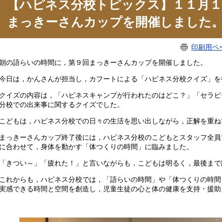
【ハピネス分校トピックス】１１月１
まっきーさんカップを開催しました
印刷用ペ
の語らいの時間に，第９回まっきーさんカップを開催しました。
日は，かんさんが担当し，カフートによる「ハピネス分校クイズ」を
イズの内容は，「ハピネスキャンプが行われたのはどこ？」「セラピ
分校での出来事に関するクイズでした。
どもは，ハピネス分校での日々の生活を思い出しながら，正解を重ね
っきーさんカップ終了後には，ハピネス分校のこどもとスタッフ全員
に合わせて，身体を動かす「体つくりの時間」に臨みました。
きつい～」「疲れた！」と言いながらも，こどもは明るく，最後まで
れからも，ハピネス分校では，「語らいの時間」や「体つくりの時間
実感できる時間と空間を創造し，児童生徒の心と体の健康を支持・援助