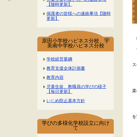
【随時更新】
保護者の皆様への連絡事項【随時
更新】
朝
原田小学校ハピネス分校、宇
美南中学校ハピネス分校
今
ク
学校経営要綱
ス
教育支援全体計画書
こ
教育内容
ま
児童生徒、教職員の学びの様子
楽
【毎日更新】
「
いじめ防止基本方針
こ
を
学びの多様化学校設立に向け
て