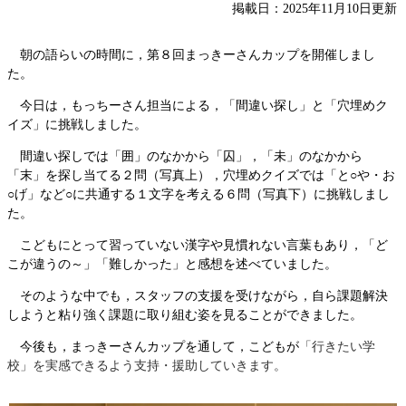
掲載日：2025年11月10日更新
朝の語らいの時間に，第８回まっきーさんカップを開催しまし
た。
今日は，もっちーさん担当による，「間違い探し」と「穴埋めク
イズ」に挑戦しました。
間違い探しでは「囲」のなかから「囚」，「未」のなかから
「末」を探し当てる２問（写真上），穴埋めクイズでは「と○や・お
○げ」など○に共通する１文字を考える６問（写真下）に挑戦しまし
た。
こどもにとって習っていない漢字や見慣れない言葉もあり，「ど
こが違うの～」「難しかった」と感想を述べていました。
そのような中でも，スタッフの支援を受けながら，自ら課題解決
しようと粘り強く課題に取り組む姿を見ることができました。
今後も，まっきーさんカップを通して，こどもが
「行きたい学
校」を実感できるよう支持・援助していきます。