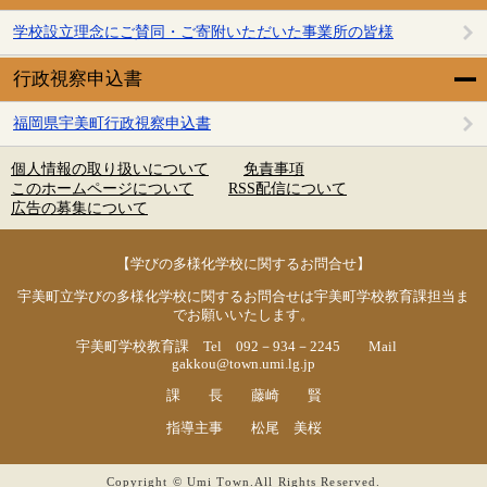
学校設立理念にご賛同・ご寄附いただいた事業所の皆様
行政視察申込書
福岡県宇美町行政視察申込書
個人情報の取り扱いについて
免責事項
このホームページについて
RSS配信について
広告の募集について
【学びの多様化学校に関するお問合せ】
宇美町立学びの多様化学校に関するお問合せは宇美町学校教育課担当ま
でお願いいたします。
宇美町学校教育課 Tel 092－934－2245 Mail
gakkou@town.umi.lg.jp
課 長 藤崎 賢
指導主事 松尾 美桜
Copyright © Umi Town.All Rights Reserved.