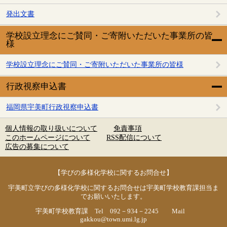
発出文書
学校設立理念にご賛同・ご寄附いただいた事業所の皆
様
学校設立理念にご賛同・ご寄附いただいた事業所の皆様
行政視察申込書
福岡県宇美町行政視察申込書
個人情報の取り扱いについて
免責事項
このホームページについて
RSS配信について
広告の募集について
【学びの多様化学校に関するお問合せ】
宇美町立学びの多様化学校に関するお問合せは宇美町学校教育課担当ま
でお願いいたします。
宇美町学校教育課 Tel 092－934－2245 Mail
gakkou@town.umi.lg.jp