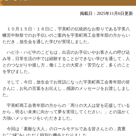
掲載日：2025年11月6日更新
１０月１５日・１６日に，宇美町の伝統的なお祭りである宇美八
幡宮中秋祭でのお手伝いのご案内を宇美町商工会青年部の方からい
ただき，放生会を通した学びが実現しました。
ハピ小・ハピ中のこどもは，出店のお手伝いやお客さんの呼び込
み等，日常生活の中では経験することができない学びを通して，人
とのつながりや接し方，働くことの大変さ・苦労など，多くのこと
を学びました。
そして，今日，放生会でお世話になった宇美町商工会青年部の皆
さんに，お礼の言葉をお伝えし，感謝のメッセージをお渡ししまし
た。
宇美町商工会青年部の方からの「周りの大人は皆を応援している
から，明るい未来に向かって夢を実現してください。」との温かく
力強いメッセージをいただきました。
今回は「素敵な大人」のロールモデルである皆さんとの，貴重
な”ご縁”をいただく特別な機会となりました。