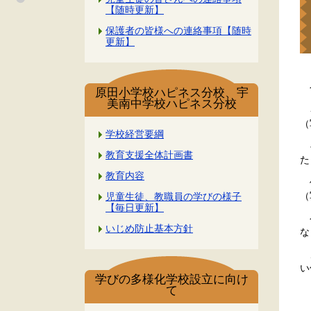
【随時更新】
保護者の皆様への連絡事項【随時
更新】
今
原田小学校ハピネス分校、宇
美南中学校ハピネス分校
イ
（
学校経営要綱
そ
教育支援全体計画書
た
教育内容
個
（
児童生徒、教職員の学びの様子
【毎日更新】
今
いじめ防止基本方針
な
こ
い
学びの多様化学校設立に向け
て