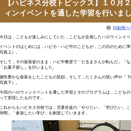
【ハピネス分校トピックス】１０月２
ィンイベントを通した学習を行いま
印刷用ペ
日は，こどもが楽しみにしていた，こどもが企画したハロウィンイベ
ベントのはじめには，ハピ小・ハピ中のこどもが，この日のために準
写真上）。
して，その仮装姿のまま，ハピ中教室で「だるまさんが転んだ」「な
「お菓子探し」を行いました。
性豊かな仮装をしたこどもの笑顔，そして，たくさんの笑い声や「 Trick 
写真下）。
回のハロウィンイベントを通した学習とそのプログラムは，こどもの
って実現したものです。
れからもハピネス分校では，児童生徒の「やりたい」「学びたい」こ
仲間」「参加したい学び」を創造していきます。