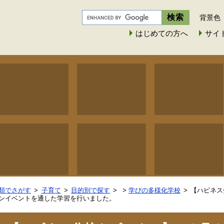
背景色
はじめての方へ
サイ
類でさがす
子育て
目的別で探す
>
学びの多様化学校
【ハピネス
ンイベントを通した学習を行いました。