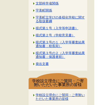
文部科学省関係
宇美町関係
宇美町立学びの多様化学校に関す
る取扱要綱
様式第１号（入学等申請書）
様式第２号（学校意見書）
様式第３号の１（入学等審査結果
通知書：校長宛）
様式第３号の２（入学等審査結果
通知書：保護者宛）
発出文書
学校設立理念にご賛同・ご寄
附いただいた事業所の皆様
学校設立理念にご賛同・ご寄附い
ただいた事業所の皆様