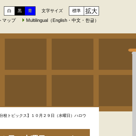
拡大
白
黒
青
文字サイズ
標準
トマップ
Multilingual（English・中文・한글）
分校トピックス】１０月２９日（水曜日）ハロウ