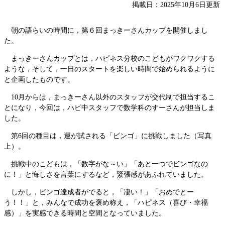
掲載日：2025年10月6日更新
朝の語らいの時間に，第６回まっきーさんカップを開催しまし
た。
まっきーさんカップとは，ハピネス分校のこどもがワクワクする
ような，そして，一日のスタートを楽しい時間で始められるように
と企画したものです。
10月からは，まっきーさん以外のスタッフが交代制で担当するこ
とになり，今回は，ハピ中スタッフで数学科のすーさんが担当しま
した。
第6回の種目は，運が試される「ビンゴ」に挑戦しました（写真
上）。
挑戦中のこどもは，「数字がな～い」「あと一つでビンゴなの
に！」と悔しさを言葉にするなど，緊張感があふれていました。
しかし，ビンゴ達成者がでると，「凄い！」「おめでとー
う！！」と，みんなで成功を褒め称え，「ハピネス（喜び・幸福
感）」を実感できる時間と空間となっていました。