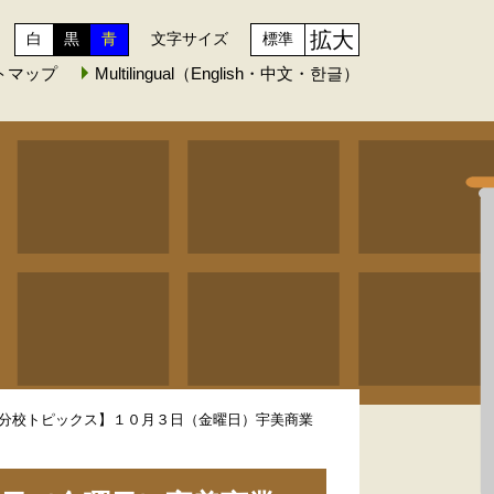
拡大
白
黒
青
文字サイズ
標準
トマップ
Multilingual（English・中文・한글）
分校トピックス】１０月３日（金曜日）宇美商業