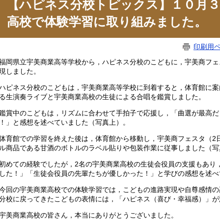
【ハピネス分校トピックス】１０月３
高校で体験学習に取り組みました。
印刷用
岡県立宇美商業高等学校から，ハピネス分校のこどもに，宇美商フェ
実現しました。
ピネス分校のこどもは，宇美商業高等学校に到着すると，体育館に案内され
る生演奏ライブと宇美商業高校の生徒による合唱を鑑賞しました。
賞中のこどもは，リズムに合わせて手拍子で応援し，「曲選が最高だ
！」と感想を述べていました（写真上）。
育館での学習を終えた後は，体育館から移動し，宇美商フェスタ（2
ル商品である甘酒のボトルのラベル貼りや包装作業に従事しました（写
めての経験でしたが，2名の宇美商業高校の生徒会役員の支援もあり
した！」「生徒会役員の先輩たちが優しかった！」と学びの感想を述べ
回の宇美商業高校での体験学習では，こどもの進路実現や自尊感情の
分校に戻ってきたこどもの表情には，「ハピネス（喜び・幸福感）」が
美商業高校の皆さん，本当にありがとうございました。