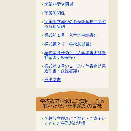
文部科学省関係
宇美町関係
宇美町立学びの多様化学校に関す
る取扱要綱
様式第１号（入学等申請書）
様式第２号（学校意見書）
様式第３号の１（入学等審査結果
通知書：校長宛）
様式第３号の２（入学等審査結果
通知書：保護者宛）
発出文書
学校設立理念にご賛同・ご寄
附いただいた事業所の皆様
学校設立理念にご賛同・ご寄附い
ただいた事業所の皆様