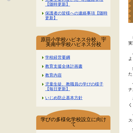
【随時更新】
保護者の皆様への連絡事項【随時
更新】
福
原田小学校ハピネス分校、宇
美南中学校ハピネス分校
ハ
学校経営要綱
よ
教育支援全体計画書
鑑
た
教育内容
体
児童生徒、教職員の学びの様子
【毎日更新】
ナ
いじめ防止基本方針
初
く
今
学びの多様化学校設立に向け
ス
て
宇