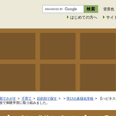
背景色
はじめての方へ
サイ
類でさがす
子育て
目的別で探す
>
学びの多様化学校
【ハピネス
校で体験学習に取り組みました。