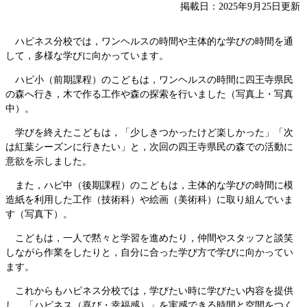
掲載日：2025年9月25日更新
ハピネス分校では，ワンヘルスの時間や主体的な学びの時間を通
して，多様な学びに向かっています。
ハピ小（前期課程）のこどもは，ワンヘルスの時間に四王寺県民
の森へ行き，木で作る工作や森の探索を行いました（写真上・写真
中）。
学びを終えたこどもは，「少しきつかったけど楽しかった」「次
は紅葉シーズンに行きたい」と，次回の四王寺県民の森での活動に
意欲を示しました。
また，ハピ中（後期課程）のこどもは，主体的な学びの時間に模
造紙を利用した工作（技術科）や絵画（美術科）に取り組んでいま
す（写真下）。
こどもは，一人で黙々と学習を進めたり，仲間やスタッフと談笑
しながら作業をしたりと，自分に合った学び方で学びに向かってい
ます。
これからもハピネス分校では，学びたい時に学びたい内容を提供
し，「ハピネス（喜び・幸福感）」を実感できる時間と空間をつく