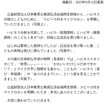
掲載日：2025年9月12日更新
公益財団法人日本教育公務員弘済会福岡支部様から，ハピネス
分校のこどものために，「スピーカ付きマイクロホン」を寄贈し
ていただきました（写真上）。
ハピネス分校を代表して，ハピ小（前期課程）とハピ中（後期
課程）のこども１名ずつが，目録と記念品を受け取りました。
はじめは緊張した面持ちでしたが，記念品を受け取った後，こ
どもの表情は喜びに満ちていました（写真中）。
その後の主体的な学習の時間（音楽科）では，ハピネススタジ
オにて，「粉雪ぃぃぃ～～～」「かわいいだけじゃだめですか
♡？」とマイク片手に熱唱する姿から，こどもの「ハピネス（喜
び・幸福感）」や「ありのままでいい」という姿を見ることがで
きました（写真下）。
公益財団法人日本教育公務員弘済会福岡支部様，スピーカ付き
マイクロホンを寄贈いただき，本当にありがとうございました。
大切に使わせていただきます。