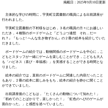
掲載日：2025年9月10日更新
主体的な学びの時間に，宇美町立図書館の職員による出前講座が
行われました。
宇美町立図書館の下村様をはじめ，３名の職員の方々にお越しい
ただき，４種類のボードゲームと『どうぶつ連想 それ，だー
れ？』『もっと! へんな生き物ずかん』の２冊の絵本を紹介していた
だきました。
ボードゲームの紹介では，動物関係のボードゲームを中心に，こ
どもとスタッフが一緒にゲームを楽しむことができ，こどもも大人
も「ハピネス（喜び・幸福感）」を実感することができる時間とな
りました。
絵本の紹介では，直前のボードゲームに関連した内容だったこと
もあり，２冊の絵本に親しみをもち，絵本の紹介を静かに聞くこと
ができていました。
出前講座後のこどもは，「たくさんの動物について知れた！」
「初めてのことばかりで，楽しかった！」「虹色のへびのゲームが
面白かった。」と感想を述べていました。