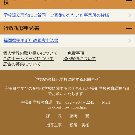
様
学校設立理念にご賛同・ご寄附いただいた事業所の皆様
行政視察申込書
福岡県宇美町行政視察申込書
個人情報の取り扱いについて
免責事項
このホームページについて
RSS配信について
広告の募集について
【学びの多様化学校に関するお問合せ】
宇美町立学びの多様化学校に関するお問合せは宇美町学校教育課担当ま
でお願いいたします。
宇美町学校教育課 Tel 092－934－2245 Mail
gakkou@town.umi.lg.jp
課 長 藤崎 賢
指導主事 松尾 美桜