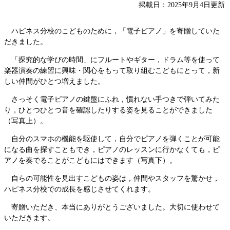
掲載日：2025年9月4日更新
ハピネス分校のこどものために，「電子ピアノ」を寄贈していた
だきました。
「探究的な学びの時間」にフルートやギター，ドラム等を使って
楽器演奏の練習に興味・関心をもって取り組むこどもにとって，新
しい仲間がひとつ増えました。
さっそく電子ピアノの鍵盤にふれ，慣れない手つきで弾いてみた
り，ひとつひとつ音を確認したりする姿を見ることができました
（写真上）。
自分のスマホの機能を駆使して，自分でピアノを弾くことが可能
になる曲を探すこともでき，ピアノのレッスンに行かなくても，ピ
アノを奏でることがこどもにはできます（写真下）。
自らの可能性を見出すこどもの姿は，仲間やスタッフを驚かせ，
ハピネス分校での成長を感じさせてくれます。
寄贈いただき、本当にありがとうございました。大切に使わせて
いただきます。