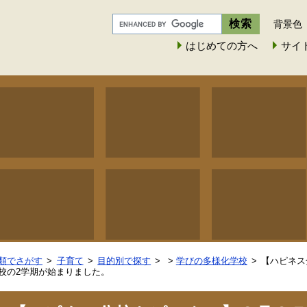
背景色
はじめての方へ
サイ
類でさがす
子育て
目的別で探す
>
学びの多様化学校
【ハピネス
校の2学期が始まりました。