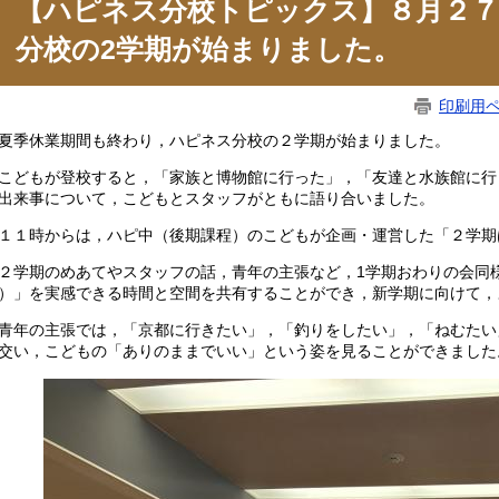
【ハピネス分校トピックス】８月２７
分校の2学期が始まりました。
印刷用
季休業期間も終わり，ハピネス分校の２学期が始まりました。
どもが登校すると，「家族と博物館に行った」，「友達と水族館に行
出来事について，こどもとスタッフがともに語り合いました。
１時からは，ハピ中（後期課程）のこどもが企画・運営した「２学期
学期のめあてやスタッフの話，青年の主張など，1学期おわりの会同
）」を実感できる時間と空間を共有することができ，新学期に向けて，
年の主張では，「京都に行きたい」，「釣りをしたい」，「ねむたい
交い，こどもの「ありのままでいい」という姿を見ることができました