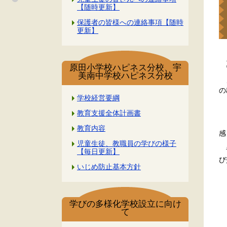
【随時更新】
保護者の皆様への連絡事項【随時
更新】
夏
原田小学校ハピネス分校、宇
美南中学校ハピネス分校
こ
の
学校経営要綱
１
教育支援全体計画書
２
教育内容
感
児童生徒、教職員の学びの様子
青
【毎日更新】
び
いじめ防止基本方針
学びの多様化学校設立に向け
て