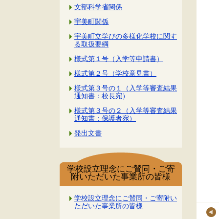
文部科学省関係
宇美町関係
宇美町立学びの多様化学校に関す
る取扱要綱
様式第１号（入学等申請書）
様式第２号（学校意見書）
様式第３号の１（入学等審査結果
通知書：校長宛）
様式第３号の２（入学等審査結果
通知書：保護者宛）
発出文書
学校設立理念にご賛同・ご寄
附いただいた事業所の皆様
学校設立理念にご賛同・ご寄附い
ただいた事業所の皆様