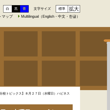
拡大
白
黒
青
文字サイズ
標準
トマップ
Multilingual（English・中文・한글）
分校トピックス】８月２７日（水曜日）ハピネス