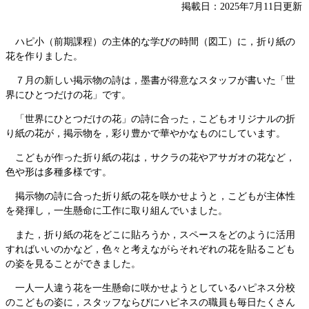
掲載日：2025年7月11日更新
ハピ小（前期課程）の主体的な学びの時間（図工）に，折り紙の
花を作りました。
７月の新しい掲示物の詩は，墨書が得意なスタッフが書いた「世
界にひとつだけの花」です。
「世界にひとつだけの花」の詩に合った，こどもオリジナルの折
り紙の花が，掲示物を，彩り豊かで華やかなものにしています。
こどもが作った折り紙の花は，サクラの花やアサガオの花など，
色や形は多種多様です。
掲示物の詩に合った折り紙の花を咲かせようと，こどもが主体性
を発揮し，一生懸命に工作に取り組んでいました。
また，折り紙の花をどこに貼ろうか，スペースをどのように活用
すればいいのかなど，色々と考えながらそれぞれの花を貼るこども
の姿を見ることができました。
一人一人違う花を一生懸命に咲かせようとしているハピネス分校
のこどもの姿に，スタッフならびにハピネスの職員も毎日たくさん