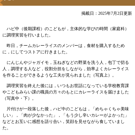
掲載日：2025年7月2日更新
ハピ中（後期課程）のこどもが，主体的な学びの時間（家庭科）
に調理実習を行いました。
昨日，チームカレーライスのメンバーは，食材を購入するため
に，にしてつストアに行きました。
にんじんやジャガイモ，玉ねぎなどの野菜を洗う人，包丁で切る
人，調理する人など，役割分担をしながら，効率よくカレーライス
を作ることができるような工夫が見られました（写真上）。
調理実習を終えた後には，いつもお世話になっている学校教育課
やこどもみらい課の職員の方々のもとにカレーライスを届けました
（写真中・下）。
片付けが一段落した後，ハピ中のこどもは，「めちゃくちゃ美味
しい」，「肉が少なかった」，「もう少し辛いカレーがよかった」
などとお互いに感想を語り合い，笑顔を見せながら食していまし
た。