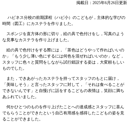
掲載日：2025年6月26日更新
​ ハピネス分校の前期課程（ハピ小）のこどもが，主体的な学びの
時間（図工）にカステラを作りました。
スポンジを直方体の形に切り，絵の具で色付けをし，写真のよう
な見事なカステラを作り上げました。
絵の具で色付けをする際には，「茶色はどうやって作ればいいの
か」「もう少し薄い色にするには何色を混ぜればいいのか」など，
スタッフに色々と質問をしながら試行錯誤する姿は，大変頼もしい
ものでした。
また，できあがったカステラを持ってスタッフのもとに届け，
「美味しそう」と言ったスタッフに対して，「それは食べることが
できないんです」と自慢げに話をするこどもの表情は，笑顔に満ち
あふれていました。
何かひとつのものを作り上げたことへの達成感とスタッフに喜ん
でもらうことができたという自己有用感を感得したこどもの姿を見
ることができました。